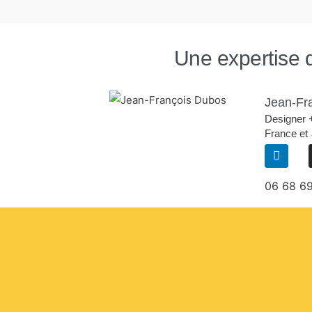
Une expertise 
Jean-Fr
Designer 
France et
L
i
n
k
06 68 6
e
d
i
n