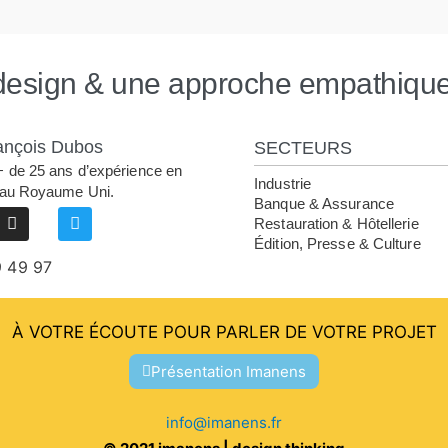
design & une approche empathique 
ançois Dubos
SECTEURS
+ de 25 ans d’expérience en
Industrie
 au Royaume Uni.
Banque & Assurance
I
T
Restauration & Hôtellerie
n
w
Édition, Presse & Culture
s
i
t
t
9 49 97
a
t
g
e
r
r
À VOTRE ÉCOUTE POUR PARLER DE VOTRE PROJET
a
m
Présentation Imanens
info@imanens.fr