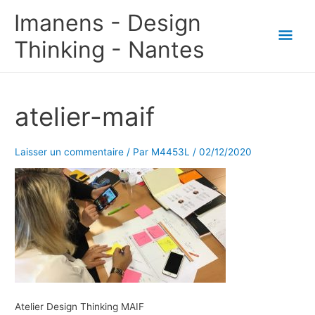
Aller
Men
Imanens - Design
au
prin
Thinking - Nantes
contenu
atelier-maif
Laisser un commentaire
/ Par
M4453L
/
02/12/2020
Atelier Design Thinking MAIF